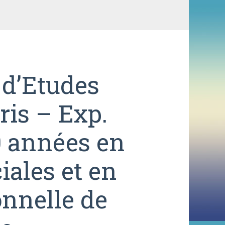
 d’Etudes
is – Exp.
0 années en
ales et en
onnelle de