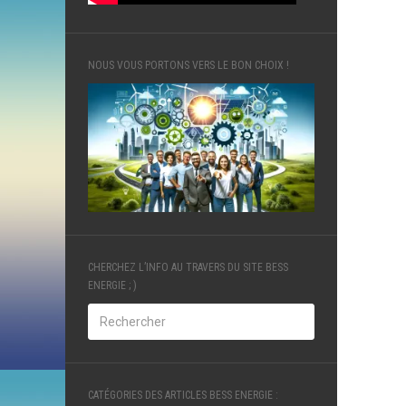
NOUS VOUS PORTONS VERS LE BON CHOIX !
CHERCHEZ L’INFO AU TRAVERS DU SITE BESS
ENERGIE ; )
CATÉGORIES DES ARTICLES BESS ENERGIE :