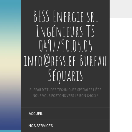
BESS Energie srl
Ingénieurs TS
0497/90.05.05
info@bess.be Bureau
Séquaris
-------- BUREAU D'ÉTUDES TECHNIQUES SPÉCIALES LIÈGE --------
NOUS VOUS PORTONS VERS LE BON CHOIX !
ACCUEIL
NOS SERVICES