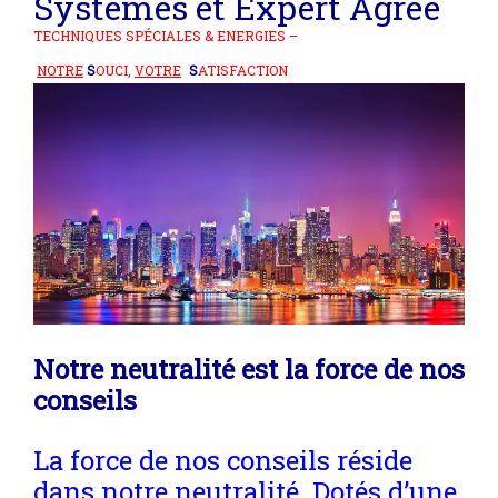
Systèmes et
Expert Agréé
TECHNIQUES SPÉCIALES & ENERGIES –
NOTRE
S
OUCI,
VOTRE
S
ATISFACTION
Notre neutralité est la force de nos
conseils
La force de nos conseils réside
dans notre neutralité. Dotés d’une