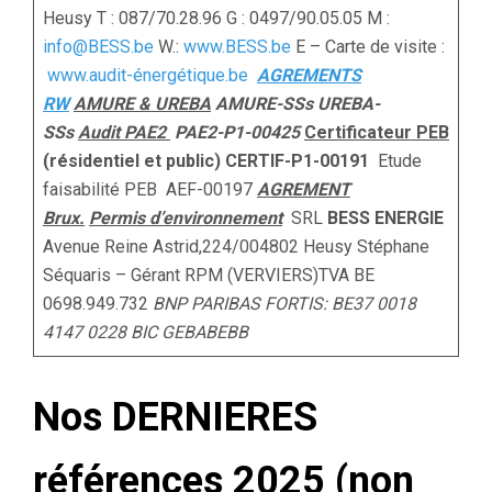
Heusy T : 087/70.28.96 G : 0497/90.05.05 M :
info@BESS.be
W.:
www.BESS.be
E – Carte de visite :
www.audit-énergétique.be
AGREMENTS
RW
AMURE & UREBA
AMURE-SSs UREBA-
SSs
Audit PAE2
PAE2-P1-00425
Certificateur PEB
(résidentiel et public) CERTIF-P1-00191
Etude
faisabilité PEB AEF-00197
AGREMENT
Brux.
Permis d’environnement
SRL
BESS
ENERGIE
Avenue Reine Astrid,224/004802 Heusy Stéphane
Séquaris – Gérant RPM (VERVIERS)TVA BE
0698.949.732
BNP PARIBAS FORTIS: BE37 0018
4147 0228
BIC GEBABEBB
Nos DERNIERES
références 2025 (non