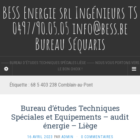
BESS Energie srl Ingénieurs TS
0497/90.05.05 info@bess.be
Bureau Séquaris
-------- BUREAU D'ÉTUDES TECHNIQUES SPÉCIALES LIÈGE -------- NOUS VOUS PORTONS VERS
LE BON CHOIX !
Étiquette :
68 5 403 238 Comblain-au-Pont
Bureau d’études Techniques
Spéciales et Equipements – audit
énergie – Liège
16 AVRIL 2023
PAR
ADMIN
·
0 COMMENTAIRES