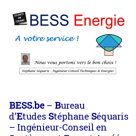
BE
SS
.be
–
B
ureau
d’
E
tudes
S
téphane
S
équaris
– Ingénieur-Conseil en