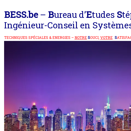
BE
SS
.be
–
B
ureau d’
E
tudes
S
t
Ingénieur-Conseil en Système
TECHNIQUES SPÉCIALES & ENERGIES –
NOTRE
S
OUCI,
VOTRE
S
ATISFA