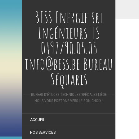
BESS Energie srl
Ingénieurs TS
0497/90.05.05
info@bess.be Bureau
Séquaris
-------- BUREAU D'ÉTUDES TECHNIQUES SPÉCIALES LIÈGE --------
NOUS VOUS PORTONS VERS LE BON CHOIX !
ACCUEIL
NOS SERVICES