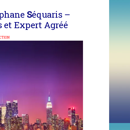
éphane
S
équaris –
s et
Expert Agréé
CTION