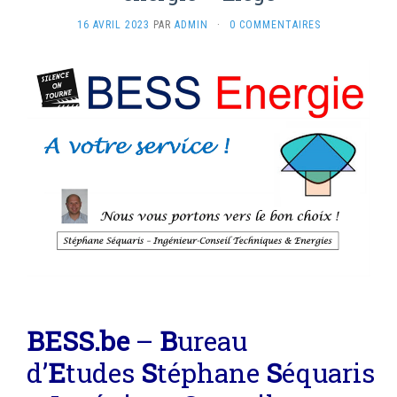
16 AVRIL 2023
PAR
ADMIN
·
0 COMMENTAIRES
BE
SS
.be
–
B
ureau
d’
E
tudes
S
téphane
S
équaris