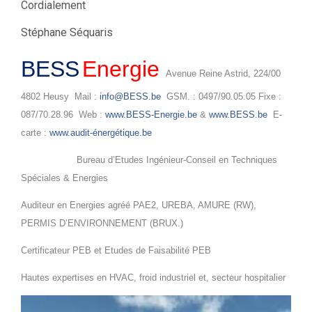
Cordialement
Stéphane Séquaris
BESS
Energie
Avenue Reine Astrid, 224/00
4802 Heusy Mail :
info@BESS.be
GSM. : 0497/90.05.05 Fixe :
087/70.28.96 Web :
www.BESS-Energie.be
&
www.BESS.be
E-
carte :
www.audit-énergétique.be
Bureau d’Etudes Ingénieur-Conseil en Techniques
Spéciales & Energies
Auditeur en Energies agréé PAE2, UREBA, AMURE (RW),
PERMIS D’ENVIRONNEMENT (BRUX.)
Certificateur PEB et Etudes de Faisabilité PEB
Hautes expertises en HVAC, froid industriel et, secteur hospitalier