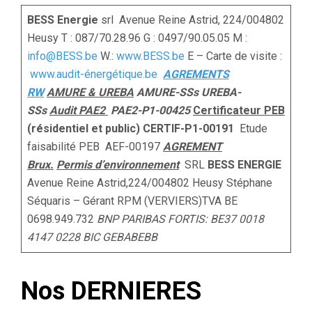
BESS Energie
srl Avenue Reine Astrid, 224/004802
Heusy T : 087/70.28.96 G : 0497/90.05.05 M :
info@BESS.be
W.:
www.BESS.be
E – Carte de visite :
www.audit-énergétique.be
AGREMENTS
RW
AMURE & UREBA
AMURE-SSs UREBA-
SSs
Audit PAE2
PAE2-P1-00425
Certificateur PEB
(résidentiel et public) CERTIF-P1-00191
Etude
faisabilité PEB AEF-00197
AGREMENT
Brux.
Permis d’environnement
SRL
BESS
ENERGIE
Avenue Reine Astrid,224/004802 Heusy Stéphane
Séquaris – Gérant RPM (VERVIERS)TVA BE
0698.949.732
BNP PARIBAS FORTIS: BE37 0018
4147 0228
BIC GEBABEBB
Nos DERNIERES