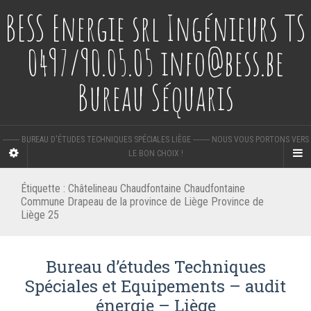
BESS Energie srl Ingénieurs TS
0497/90.05.05 info@bess.be
Bureau Séquaris
-------- BUREAU D'ÉTUDES TECHNIQUES SPÉCIALES LIÈGE -------- NOUS VOUS PORTONS VERS
LE BON CHOIX !
Étiquette :
Châtelineau Chaudfontaine Chaudfontaine
Commune Drapeau de la province de Liège Province de
Liège 25
Bureau d’études Techniques
Spéciales et Equipements – audit
énergie – Liège