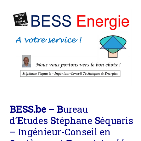
BE
SS
.be
–
B
ureau
d’
E
tudes
S
téphane
S
équaris
– Ingénieur-Conseil en