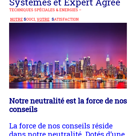
Systèmes et
Expert Agréé
TECHNIQUES SPÉCIALES & ENERGIES –
NOTRE
S
OUCI,
VOTRE
S
ATISFACTION
Notre neutralité est la force de nos
conseils
La force de nos conseils réside
dans notre neutralité. Dotés d’une