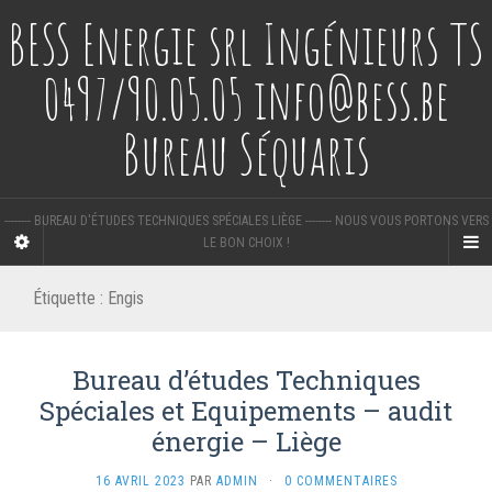
BESS Energie srl Ingénieurs TS
0497/90.05.05 info@bess.be
Bureau Séquaris
-------- BUREAU D'ÉTUDES TECHNIQUES SPÉCIALES LIÈGE -------- NOUS VOUS PORTONS VERS
LE BON CHOIX !
Étiquette :
Engis
Bureau d’études Techniques
Spéciales et Equipements – audit
énergie – Liège
16 AVRIL 2023
PAR
ADMIN
·
0 COMMENTAIRES