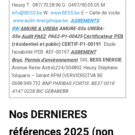
Heusy T : 087/70.28.96 G : 0497/90.05.05 M :
info@BESS.be
W.:
www.BESS.be
E – Carte de visite :
www.audit-énergétique.be
AGREMENTS
RW
AMURE & UREBA
AMURE-SSs UREBA-
SSs
Audit PAE2
PAE2-P1-00425
Certificateur PEB
(résidentiel et public) CERTIF-P1-00191
Etude
faisabilité PEB AEF-00197
AGREMENT
Brux.
Permis d’environnement
SRL
BESS
ENERGIE
Avenue Reine Astrid,224/004802 Heusy Stéphane
Séquaris – Gérant RPM (VERVIERS)TVA BE
0698.949.732
BNP PARIBAS FORTIS: BE37 0018
4147 0228
BIC GEBABEBB
Nos DERNIERES
références 2025 (non