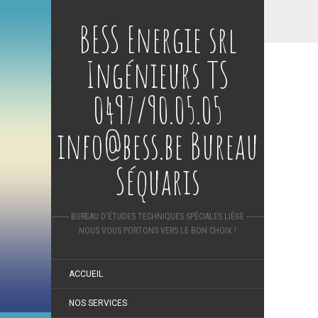
BESS Energie srl
Ingénieurs TS
0497/90.05.05
info@bess.be Bureau
Séquaris
-------- BUREAU D'ÉTUDES TECHNIQUES SPÉCIALES LIÈGE --------
NOUS VOUS PORTONS VERS LE BON CHOIX !
ACCUEIL
NOS SERVICES