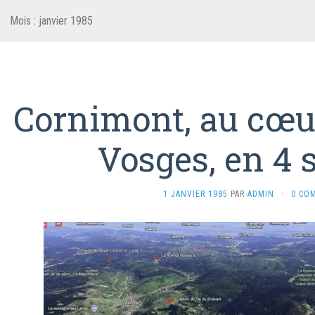
Mois :
janvier 1985
Cornimont, au cœu
Vosges, en 4 
1 JANVIER 1985
PAR
ADMIN
·
0 CO