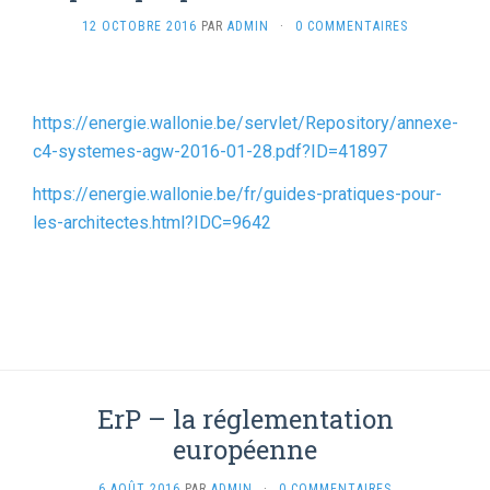
12 OCTOBRE 2016
PAR
ADMIN
·
0 COMMENTAIRES
https://energie.wallonie.be/servlet/Repository/annexe-
c4-systemes-agw-2016-01-28.pdf?ID=41897
https://energie.wallonie.be/fr/guides-pratiques-pour-
les-architectes.html?IDC=9642
ErP – la réglementation
européenne
6 AOÛT 2016
PAR
ADMIN
·
0 COMMENTAIRES