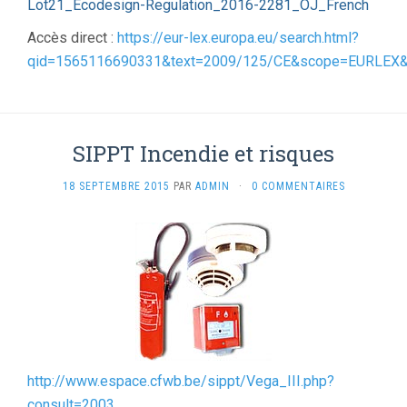
Lot21_Ecodesign-Regulation_2016-2281_OJ_French
Accès direct :
https://eur-lex.europa.eu/search.html?
qid=1565116690331&text=2009/125/CE&scope=EURLEX&t
SIPPT Incendie et risques
18 SEPTEMBRE 2015
PAR
ADMIN
·
0 COMMENTAIRES
http://www.espace.cfwb.be/sippt/Vega_III.php?
consult=2003