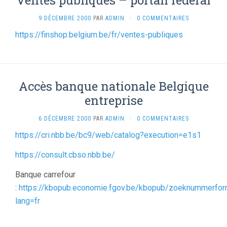
Ventes publiques – portail fédéral
9 DÉCEMBRE 2000
PAR
ADMIN
·
0 COMMENTAIRES
https://finshop.belgium.be/fr/ventes-publiques
Accès banque nationale Belgique
entreprise
6 DÉCEMBRE 2000
PAR
ADMIN
·
0 COMMENTAIRES
https://cri.nbb.be/bc9/web/catalog?execution=e1s1
https://consult.cbso.nbb.be/
Banque carrefour
:
https://kbopub.economie.fgov.be/kbopub/zoeknummerfor
lang=fr