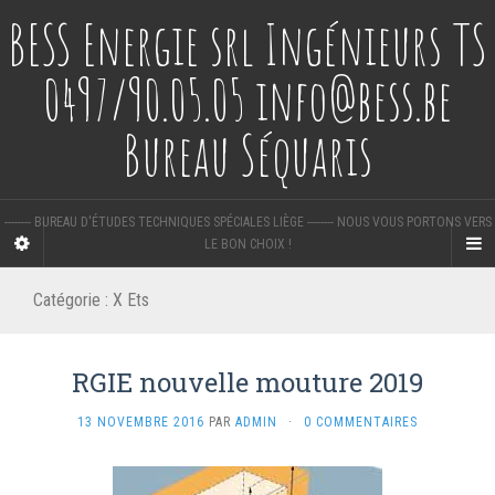
BESS Energie srl Ingénieurs TS
0497/90.05.05 info@bess.be
Bureau Séquaris
-------- BUREAU D'ÉTUDES TECHNIQUES SPÉCIALES LIÈGE -------- NOUS VOUS PORTONS VERS
LE BON CHOIX !
Catégorie :
X Ets
RGIE nouvelle mouture 2019
13 NOVEMBRE 2016
PAR
ADMIN
·
0 COMMENTAIRES