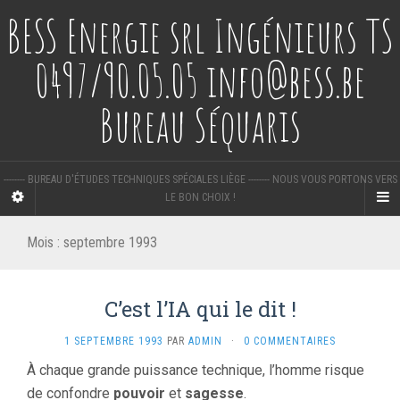
BESS Energie srl Ingénieurs TS
0497/90.05.05 info@bess.be
Bureau Séquaris
-------- BUREAU D'ÉTUDES TECHNIQUES SPÉCIALES LIÈGE -------- NOUS VOUS PORTONS VERS
LE BON CHOIX !
Mois :
septembre 1993
C’est l’IA qui le dit !
1 SEPTEMBRE 1993
PAR
ADMIN
·
0 COMMENTAIRES
À chaque grande puissance technique, l’homme risque
de confondre
pouvoir
et
sagesse
.