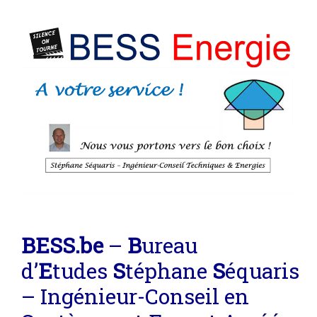
BE
SS
.be
–
B
ureau
d’
E
tudes
S
téphane
S
équaris
– Ingénieur-Conseil en