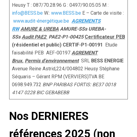
Heusy T : 087/70.28.96 G : 0497/90.05.05 M :
info@BESS.be
W.:
www.BESS.be
E – Carte de visite :
www.audit-énergétique.be
AGREMENTS
RW
AMURE & UREBA
AMURE-SSs UREBA-
SSs
Audit PAE2
PAE2-P1-00425
Certificateur PEB
(résidentiel et public) CERTIF-P1-00191
Etude
faisabilité PEB AEF-00197
AGREMENT
Brux.
Permis d’environnement
SRL
BESS
ENERGIE
Avenue Reine Astrid,224/004802 Heusy Stéphane
Séquaris – Gérant RPM (VERVIERS)TVA BE
0698.949.732
BNP PARIBAS FORTIS: BE37 0018
4147 0228
BIC GEBABEBB
Nos DERNIERES
références 2025 (non