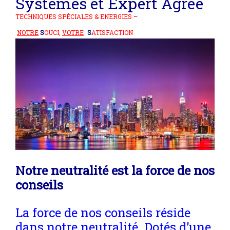
Systèmes et
Expert Agréé
TECHNIQUES SPÉCIALES & ENERGIES –
NOTRE
S
OUCI,
VOTRE
S
ATISFACTION
Notre neutralité est la force de nos
conseils
La force de nos conseils réside
dans notre neutralité. Dotés d’une