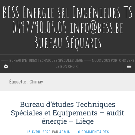
BESS Energie srl Ingénieurs TS
0497/90.05.05 info@bess.be
Bureau Séquaris
-------- BUREAU D'ÉTUDES TECHNIQUES SPÉCIALES LIÈGE -------- NOUS VOUS PORTONS VERS
LE BON CHOIX !
Étiquette :
Chimay
Bureau d’études Techniques
Spéciales et Equipements – audit
énergie – Liège
16 AVRIL 2023
PAR
ADMIN
·
0 COMMENTAIRES