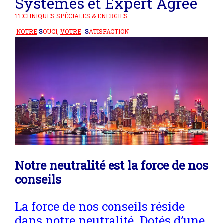
Systèmes et
Expert Agréé
TECHNIQUES SPÉCIALES & ENERGIES –
NOTRE
S
OUCI,
VOTRE
S
ATISFACTION
Notre neutralité est la force de nos
conseils
La force de nos conseils réside
dans notre neutralité. Dotés d’une