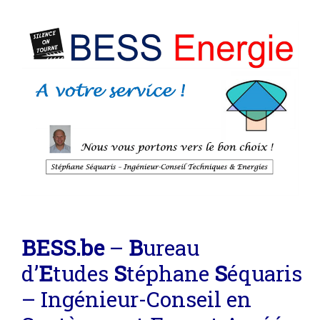
BE
SS
.be
–
B
ureau
d’
E
tudes
S
téphane
S
équaris
– Ingénieur-Conseil en