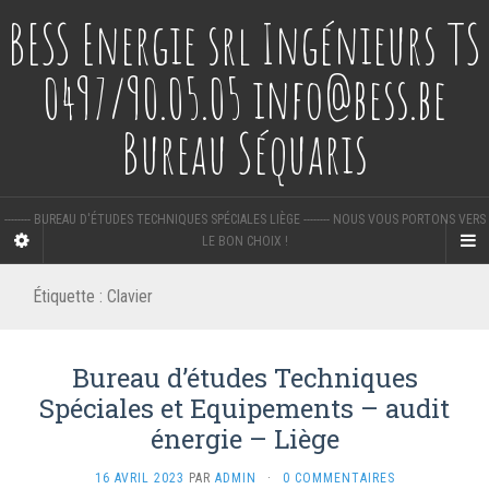
BESS Energie srl Ingénieurs TS
0497/90.05.05 info@bess.be
Bureau Séquaris
-------- BUREAU D'ÉTUDES TECHNIQUES SPÉCIALES LIÈGE -------- NOUS VOUS PORTONS VERS
LE BON CHOIX !
Étiquette :
Clavier
Bureau d’études Techniques
Spéciales et Equipements – audit
énergie – Liège
16 AVRIL 2023
PAR
ADMIN
·
0 COMMENTAIRES