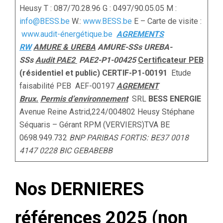
Heusy T : 087/70.28.96 G : 0497/90.05.05 M :
info@BESS.be
W.:
www.BESS.be
E – Carte de visite :
www.audit-énergétique.be
AGREMENTS
RW
AMURE & UREBA
AMURE-SSs UREBA-
SSs
Audit PAE2
PAE2-P1-00425
Certificateur PEB
(résidentiel et public) CERTIF-P1-00191
Etude
faisabilité PEB AEF-00197
AGREMENT
Brux.
Permis d’environnement
SRL
BESS
ENERGIE
Avenue Reine Astrid,224/004802 Heusy Stéphane
Séquaris – Gérant RPM (VERVIERS)TVA BE
0698.949.732
BNP PARIBAS FORTIS: BE37 0018
4147 0228
BIC GEBABEBB
Nos DERNIERES
références 2025 (non