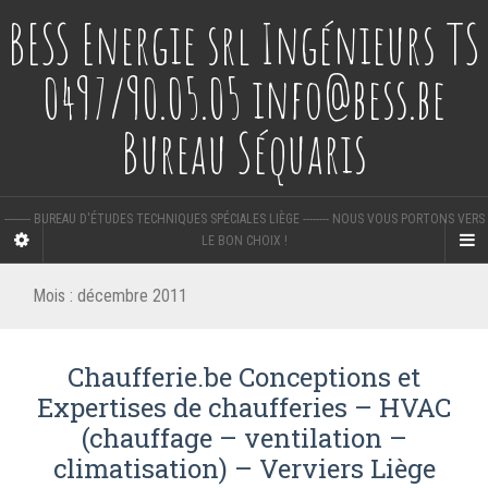
BESS Energie srl Ingénieurs TS
0497/90.05.05 info@bess.be
Bureau Séquaris
-------- BUREAU D'ÉTUDES TECHNIQUES SPÉCIALES LIÈGE -------- NOUS VOUS PORTONS VERS
LE BON CHOIX !
Mois :
décembre 2011
Chaufferie.be Conceptions et
Expertises de chaufferies – HVAC
(chauffage – ventilation –
climatisation) – Verviers Liège