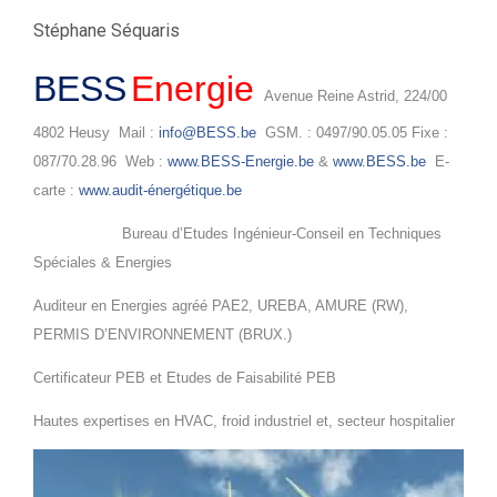
Stéphane Séquaris
BESS
Energie
Avenue Reine Astrid, 224/00
4802 Heusy Mail :
info@BESS.be
GSM. : 0497/90.05.05 Fixe :
087/70.28.96 Web :
www.BESS-Energie.be
&
www.BESS.be
E-
carte :
www.audit-énergétique.be
Bureau d’Etudes Ingénieur-Conseil en Techniques
Spéciales & Energies
Auditeur en Energies agréé PAE2, UREBA, AMURE (RW),
PERMIS D’ENVIRONNEMENT (BRUX.)
Certificateur PEB et Etudes de Faisabilité PEB
Hautes expertises en HVAC, froid industriel et, secteur hospitalier