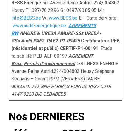
BESS Energie
srl Avenue Reine Astrid, 224/004802
Heusy T : 087/70.28.96 G : 0497/90.05.05 M :
info@BESS.be
W.:
www.BESS.be
E – Carte de visite :
www.audit-énergétique.be
AGREMENTS
RW
AMURE & UREBA
AMURE-SSs UREBA-
SSs
Audit PAE2
PAE2-P1-00425
Certificateur PEB
(résidentiel et public) CERTIF-P1-00191
Etude
faisabilité PEB AEF-00197
AGREMENT
Brux.
Permis d’environnement
SRL
BESS
ENERGIE
Avenue Reine Astrid,224/004802 Heusy Stéphane
Séquaris – Gérant RPM (VERVIERS)TVA BE
0698.949.732
BNP PARIBAS FORTIS: BE37 0018
4147 0228
BIC GEBABEBB
Nos DERNIERES