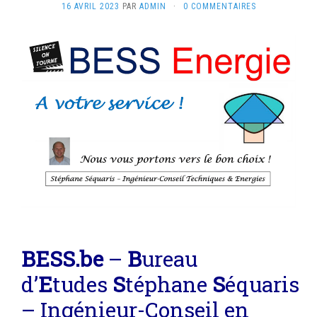
16 AVRIL 2023
PAR
ADMIN
·
0 COMMENTAIRES
BE
SS
.be
–
B
ureau
d’
E
tudes
S
téphane
S
équaris
– Ingénieur-Conseil en