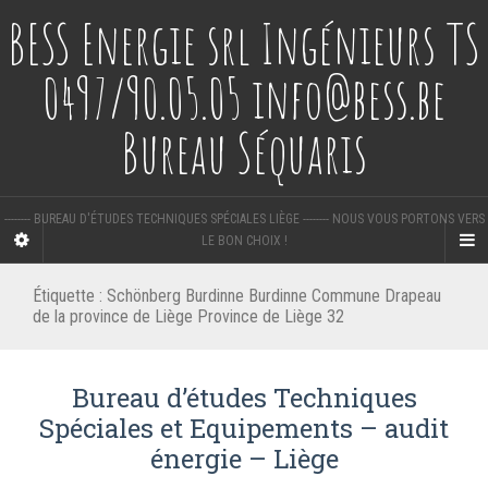
BESS Energie srl Ingénieurs TS
0497/90.05.05 info@bess.be
Bureau Séquaris
-------- BUREAU D'ÉTUDES TECHNIQUES SPÉCIALES LIÈGE -------- NOUS VOUS PORTONS VERS
LE BON CHOIX !
Étiquette :
Schönberg Burdinne Burdinne Commune Drapeau
de la province de Liège Province de Liège 32
Bureau d’études Techniques
Spéciales et Equipements – audit
énergie – Liège