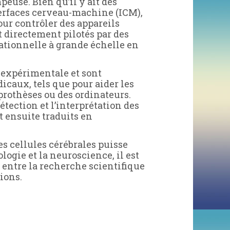
peuse. Bien qu’il y ait des
terfaces cerveau-machine (ICM),
our contrôler des appareils
t directement pilotés par des
ationnelle à grande échelle en
 expérimentale et sont
caux, tels que pour aider les
prothèses ou des ordinateurs.
tection et l’interprétation des
t ensuite traduits en
es cellules cérébrales puisse
ogie et la neuroscience, il est
r entre la recherche scientifique
ions.