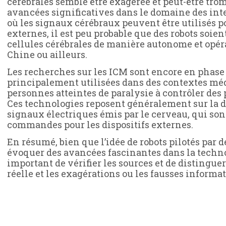
cérébrales semble être exagérée et peut-être trom
avancées significatives dans le domaine des in
où les signaux cérébraux peuvent être utilisés p
externes, il est peu probable que des robots soien
cellules cérébrales de manière autonome et opér
Chine ou ailleurs.
Les recherches sur les ICM sont encore en phase
principalement utilisées dans des contextes médi
personnes atteintes de paralysie à contrôler des 
Ces technologies reposent généralement sur la dé
signaux électriques émis par le cerveau, qui son
commandes pour les dispositifs externes.
En résumé, bien que l’idée de robots pilotés par d
évoquer des avancées fascinantes dans la technol
important de vérifier les sources et de distingue
réelle et les exagérations ou les fausses informat