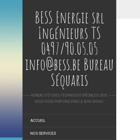
BESS Energie srl
Ingénieurs TS
0497/90.05.05
info@bess.be Bureau
Séquaris
-------- BUREAU D'ÉTUDES TECHNIQUES SPÉCIALES LIÈGE --------
NOUS VOUS PORTONS VERS LE BON CHOIX !
ACCUEIL
NOS SERVICES