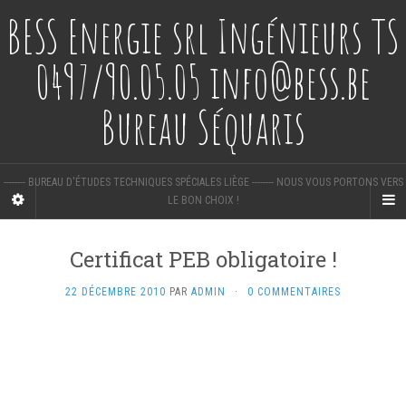
BESS Energie srl Ingénieurs TS
0497/90.05.05 info@bess.be
Bureau Séquaris
-------- BUREAU D'ÉTUDES TECHNIQUES SPÉCIALES LIÈGE -------- NOUS VOUS PORTONS VERS
LE BON CHOIX !
Certificat PEB obligatoire !
22 DÉCEMBRE 2010
PAR
ADMIN
·
0 COMMENTAIRES