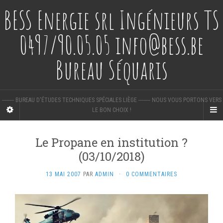
BESS Energie srl Ingénieurs TS
0497/90.05.05 info@bess.be
Bureau Séquaris
-------- BUREAU D'ÉTUDES TECHNIQUES SPÉCIALES LIÈGE -------- NOUS VOUS PORTONS VERS
LE BON CHOIX !
Le Propane en institution ?
(03/10/2018)
13 MAI 2007
PAR
ADMIN
·
0 COMMENTAIRES