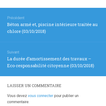
sur
sur
sur
Twitter(ouvre
Facebook(ouvre
Google+
dans
dans
(ouvre
une
une
dans
Navigation
nouvelle
nouvelle
une
fenêtre)
fenêtre)
nouvelle
fenêtre)
de
Précédent
Article
Béton armé et, piscine intérieure traitée au
l’article
précédent
chlore (03/10/2018)
:
Suivant
Article
La durée d’amortissement des travaux –
suivant
Eco-responsabilité citoyenne (03/10/2018)
:
LAISSER UN COMMENTAIRE
Vous devez
vous connecter
pour publier un
commentaire.