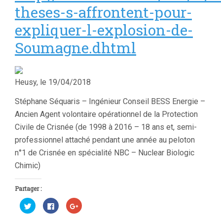
theses-s-affrontent-pour-
expliquer-l-explosion-de-
Soumagne.dhtml
Heusy, le 19/04/2018
Stéphane Séquaris – Ingénieur Conseil BESS Energie –
Ancien Agent volontaire opérationnel de la Protection
Civile de Crisnée (de 1998 à 2016 – 18 ans et, semi-
professionnel attaché pendant une année au peloton
n°1 de Crisnée en spécialité NBC – Nuclear Biologic
Chimic)
Partager :
Cliquez
Cliquez
Cliquez
pour
pour
pour
partager
partager
partager