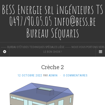
BESS Energie srl Ingénieurs TS
0497/90.05.05 info@bess.be
Bureau Séquaris
-------- BUREAU D'ÉTUDES TECHNIQUES SPÉCIALES LIÈGE -------- NOUS VOUS PORTONS VERS
LE BON CHOIX !
Crèche 2
12 OCTOBRE 2022
PAR
ADMIN
·
0 COMMENTAIRES