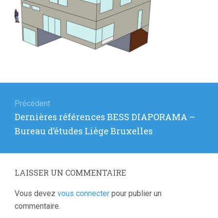
Navigation
de
Précédent
Article
Dernières références BESS DIAPORAMA –
l’article
précédent
Bureau d’études Liège Bruxelles
:
LAISSER UN COMMENTAIRE
Vous devez
vous connecter
pour publier un
commentaire.