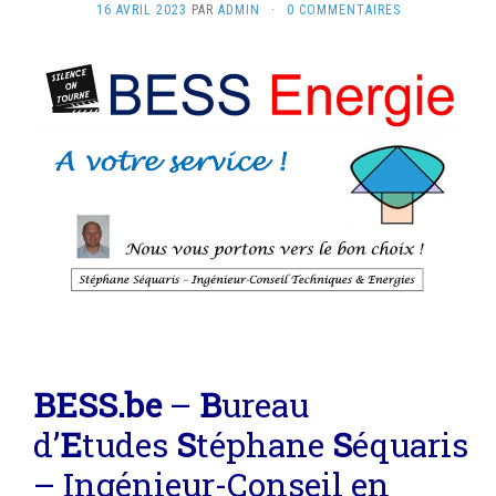
16 AVRIL 2023
PAR
ADMIN
·
0 COMMENTAIRES
BE
SS
.be
–
B
ureau
d’
E
tudes
S
téphane
S
équaris
– Ingénieur-Conseil en