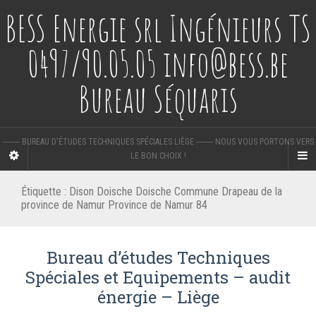
BESS Energie srl Ingénieurs TS
0497/90.05.05 info@bess.be
Bureau Séquaris
-------- BUREAU D'ÉTUDES TECHNIQUES SPÉCIALES LIÈGE -------- NOUS VOUS PORTONS VERS
LE BON CHOIX !
Étiquette :
Dison Doische Doische Commune Drapeau de la
province de Namur Province de Namur 84
Bureau d’études Techniques
Spéciales et Equipements – audit
énergie – Liège