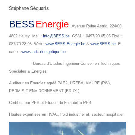
Stéphane Séquaris
BESS
Energie
Avenue Reine Astrid, 224/00
4802 Heusy Mail :
info@BESS.be
GSM. : 0497/90.05.05 Fixe :
087/70.28.96 Web :
www.BESS-Energie.be
&
www.BESS.be
E-
carte :
www.audit-énergétique.be
Bureau d’Etudes Ingénieur-Conseil en Techniques
Spéciales & Energies
Auditeur en Energies agréé PAE2, UREBA, AMURE (RW),
PERMIS D’ENVIRONNEMENT (BRUX.)
Certificateur PEB et Etudes de Faisabilité PEB
Hautes expertises en HVAC, froid industriel et, secteur hospitalier