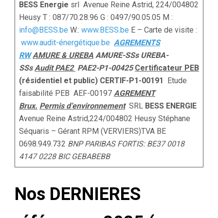
BESS Energie
srl Avenue Reine Astrid, 224/004802
Heusy T : 087/70.28.96 G : 0497/90.05.05 M :
info@BESS.be
W.:
www.BESS.be
E – Carte de visite :
www.audit-énergétique.be
AGREMENTS
RW
AMURE & UREBA
AMURE-SSs UREBA-
SSs
Audit PAE2
PAE2-P1-00425
Certificateur PEB
(résidentiel et public) CERTIF-P1-00191
Etude
faisabilité PEB AEF-00197
AGREMENT
Brux.
Permis d’environnement
SRL
BESS
ENERGIE
Avenue Reine Astrid,224/004802 Heusy Stéphane
Séquaris – Gérant RPM (VERVIERS)TVA BE
0698.949.732
BNP PARIBAS FORTIS: BE37 0018
4147 0228
BIC GEBABEBB
Nos DERNIERES