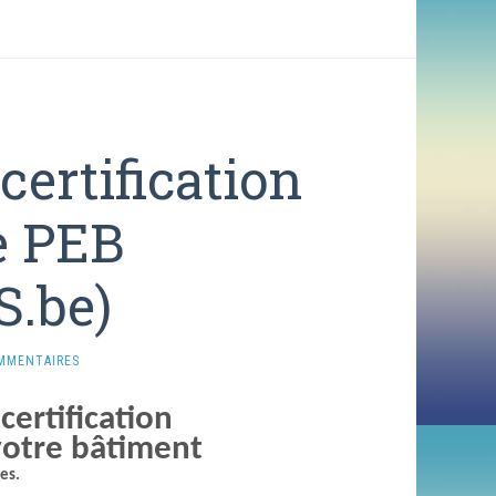
certification
e PEB
.be)
MMENTAIRES
ertification
votre bâtiment
es.