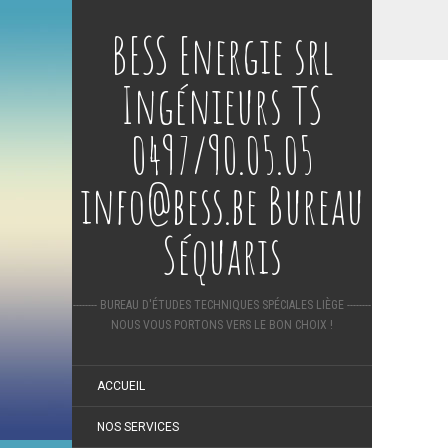
BESS Energie srl
Ingénieurs TS
0497/90.05.05
info@bess.be Bureau
Séquaris
-------- BUREAU D'ÉTUDES TECHNIQUES SPÉCIALES LIÈGE --------
NOUS VOUS PORTONS VERS LE BON CHOIX !
ACCUEIL
NOS SERVICES