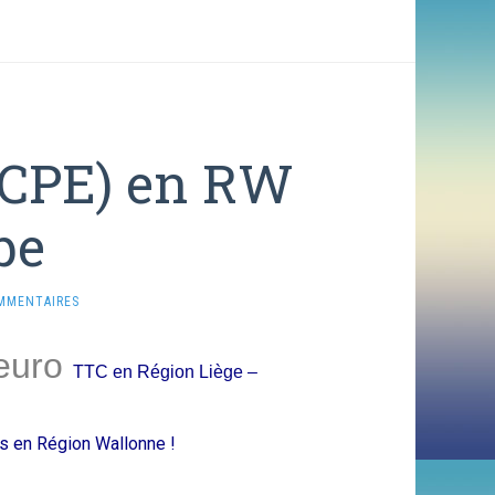
 (CPE) en RW
be
MMENTAIRES
euro
TTC en Région Liège –
ls en Région Wallonne !