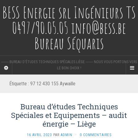
BESS Energie srl Ingénieurs TS
0497/90.05.05 info@bess.be
Bureau Séquaris
-------- BUREAU D'ÉTUDES TECHNIQUES SPÉCIALES LIÈGE -------- NOUS VOUS PORTONS VERS
LE BON CHOIX !
Étiquette :
97 12 430 155 Aywaille
Bureau d’études Techniques
Spéciales et Equipements – audit
énergie – Liège
16 AVRIL 2023
PAR
ADMIN
·
0 COMMENTAIRES