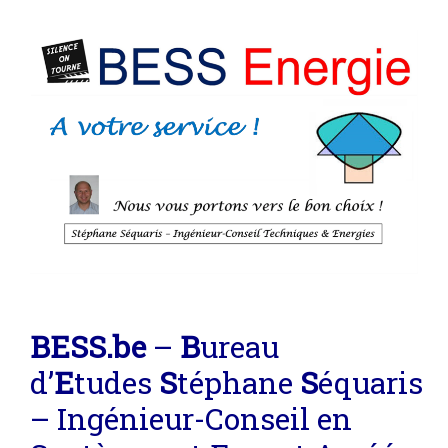
BE
SS
.be
–
B
ureau
d’
E
tudes
S
téphane
S
équaris
– Ingénieur-Conseil en