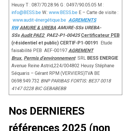
Heusy T : 087/70.28.96 G : 0497/90.05.05 M :
info@BESS.be
W.:
www.BESS.be
E – Carte de visite :
www.audit-énergétique.be
AGREMENTS
RW
AMURE & UREBA
AMURE-SSs UREBA-
SSs
Audit PAE2
PAE2-P1-00425
Certificateur PEB
(résidentiel et public) CERTIF-P1-00191
Etude
faisabilité PEB AEF-00197
AGREMENT
Brux.
Permis d’environnement
SRL
BESS
ENERGIE
Avenue Reine Astrid,224/004802 Heusy Stéphane
Séquaris – Gérant RPM (VERVIERS)TVA BE
0698.949.732
BNP PARIBAS FORTIS: BE37 0018
4147 0228
BIC GEBABEBB
Nos DERNIERES
références 2025 (non