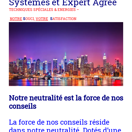
Systèmes et
Expert Agréé
TECHNIQUES SPÉCIALES & ENERGIES –
NOTRE
S
OUCI,
VOTRE
S
ATISFACTION
Notre neutralité est la force de nos
conseils
La force de nos conseils réside
dans notre neutralité. Dotés d’une