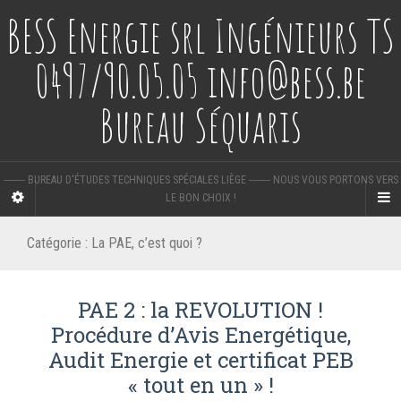
BESS Energie srl Ingénieurs TS
0497/90.05.05 info@bess.be
Bureau Séquaris
-------- BUREAU D'ÉTUDES TECHNIQUES SPÉCIALES LIÈGE -------- NOUS VOUS PORTONS VERS
LE BON CHOIX !
Catégorie :
La PAE, c’est quoi ?
PAE 2 : la REVOLUTION !
Procédure d’Avis Energétique,
Audit Energie et certificat PEB
« tout en un » !