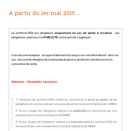
A partir du 1er mai 2015 …
Le certificat PEB est obligatoire
uniquement en cas de vente & location
. Les
obligations relatives à la
PUBLICITÉ
continuent de s’appliquer.
Il existe une exception : lorsque le bâtiment est acquis en vue d’être démoli. dans ce
cas, l’accusé de réception de la demande de permis de démolir doit être joint à la
convention de vente.
Attention – Nouvelles sanctions :
1° l’absence de certificat PEB valable au moment de la
mise en vente ou en
location
est sanctionnée par une amende administrative forfaitaire de
1.000 €
2° le non respect de l’obligation relative à la
publicité
est sanctionné par une
amende administrative forfaitaire de
500 €
3° le non respect de l’obligation relative à la
transmission
du certificat PEB est
sanctionné par une amende administrative forfaitaire de
500 €