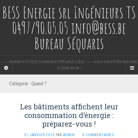
BESS Energie srl Ingénieurs TS
0497/90.05.05 info@bess.be
Bureau Séquaris
-------- BUREAU D'ÉTUDES TECHNIQUES SPÉCIALES LIÈGE -------- NOUS VOUS PORTONS VERS
LE BON CHOIX !
Catégorie :
Quand ?
Les bâtiments affichent leur
consommation d’énergie :
préparez-vous !
31 JANVIER 2013
PAR
ADMIN
·
0 COMMENTAIRES