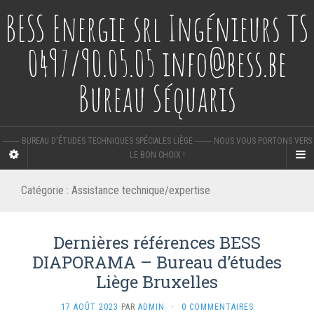
BESS Energie srl Ingénieurs TS
0497/90.05.05 info@bess.be
Bureau Séquaris
-------- BUREAU D'ÉTUDES TECHNIQUES SPÉCIALES LIÈGE -------- NOUS VOUS PORTONS VERS
LE BON CHOIX !
Catégorie :
Assistance technique/expertise
Dernières références BESS
DIAPORAMA – Bureau d’études
Liège Bruxelles
17 AOÛT 2023
PAR
ADMIN
·
0 COMMENTAIRES