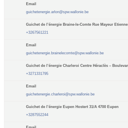
Email
guichetenergie.arlon@spw.wallonie.be
Guichet de l’énergie Braine-le-Comte Rue Mayeur Etienne
+3267561221
Email
guichetenergie.brainelecomte@spw.wallonie.be
Guichet de l’énergie Charleroi Centre Héraclès – Bouleva
+3271331795
Email
guichetenergie.charleroi@spw.wallonie.be
Guichet de l’énergie Eupen Hostert 31/A 4700 Eupen
+3287552244
Email