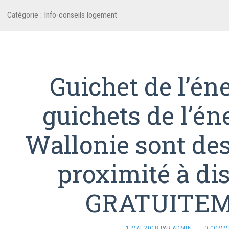
Catégorie :
Info-conseils logement
Guichet de l’éne
guichets de l’én
Wallonie sont des
proximité à di
GRATUITEM
1 MAI 2018
PAR
ADMIN
·
0 COMM