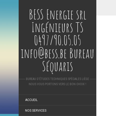
BESS Energie srl
Ingénieurs TS
0497/90.05.05
info@bess.be Bureau
Séquaris
-------- BUREAU D'ÉTUDES TECHNIQUES SPÉCIALES LIÈGE --------
NOUS VOUS PORTONS VERS LE BON CHOIX !
ACCUEIL
NOS SERVICES