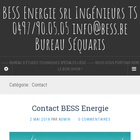
BESS Energie srl Ingénieurs TS
0497/90.05.05 info@bess.be
Bureau Séquaris
-------- BUREAU D'ÉTUDES TECHNIQUES SPÉCIALES LIÈGE -------- NOUS VOUS PORTONS VERS
LE BON CHOIX !
Catégorie :
Contact
Contact BESS Energie
2 MAI 2018
PAR
ADMIN
·
0 COMMENTAIRES