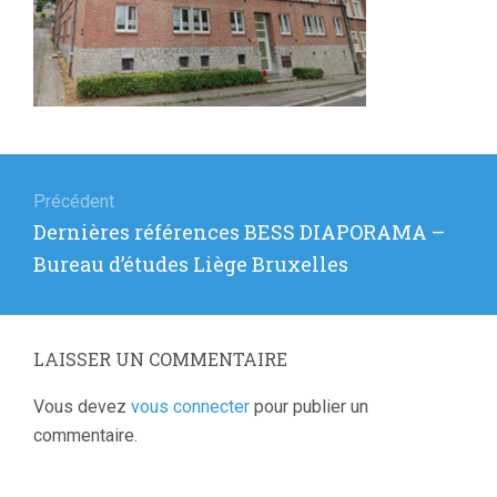
Navigation
de
Précédent
Article
Dernières références BESS DIAPORAMA –
l’article
précédent
Bureau d’études Liège Bruxelles
:
LAISSER UN COMMENTAIRE
Vous devez
vous connecter
pour publier un
commentaire.