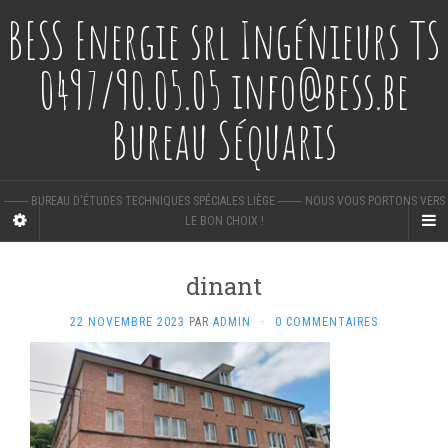
BESS Energie srl Ingénieurs TS
0497/90.05.05 info@bess.be
Bureau Séquaris
-------- BUREAU D'ÉTUDES TECHNIQUES SPÉCIALES LIÈGE -------- NOUS VOUS PORTONS VERS
LE BON CHOIX !
dinant
22 NOVEMBRE 2023
PAR
ADMIN
·
0 COMMENTAIRES