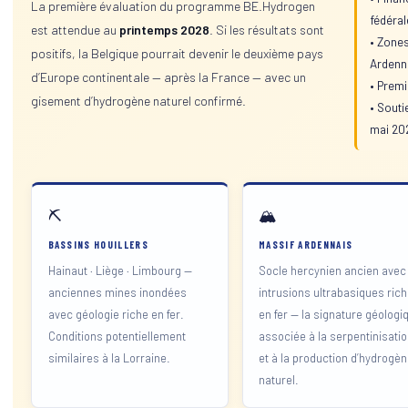
La première évaluation du programme BE.Hydrogen
fédéral
est attendue au
printemps 2028
. Si les résultats sont
•
Zones 
positifs, la Belgique pourrait devenir le deuxième pays
Ardenn
d’Europe continentale — après la France — avec un
•
Premi
gisement d’hydrogène naturel confirmé.
•
Soutie
mai 20
⛏️
🏔️
BASSINS HOUILLERS
MASSIF ARDENNAIS
Hainaut · Liège · Limbourg —
Socle hercynien ancien avec
anciennes mines inondées
intrusions ultrabasiques ric
avec géologie riche en fer.
en fer — la signature géologi
Conditions potentiellement
associée à la serpentinisati
similaires à la Lorraine.
et à la production d’hydrogè
naturel.