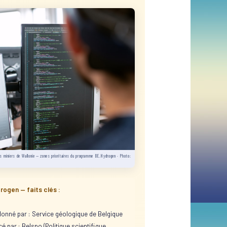
s miniers de Wallonie — zones prioritaires du programme BE.Hydrogen · Photo:
drogen —
faits clés
:
onné par : Service géologique de Belgique
é par : Belspo (Politique scientifique