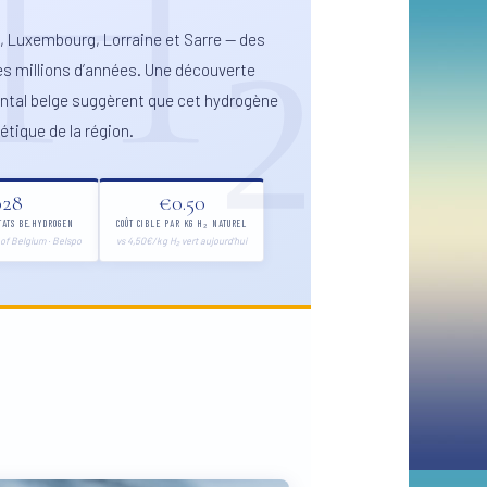
e, Luxembourg, Lorraine et Sarre — des
s millions d’années. Une découverte
tal belge suggèrent que cet hydrogène
étique de la région.
028
€0.50
TATS BE.HYDROGEN
COÛT CIBLE PAR KG H₂ NATUREL
of Belgium · Belspo
vs 4,50€/kg H₂ vert aujourd’hui