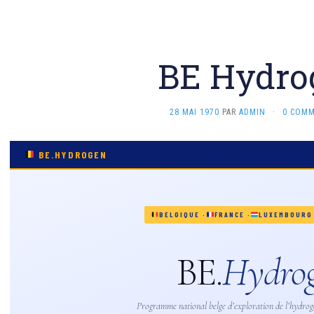
BE Hydro
28 MAI 1970
PAR
ADMIN
·
0 COMM
BE.HYDROGEN
BELGIQUE ·
FRANCE ·
LUXEMBOURG 
BE.
Hydro
Programme national belge d’exploration de l’hydrog