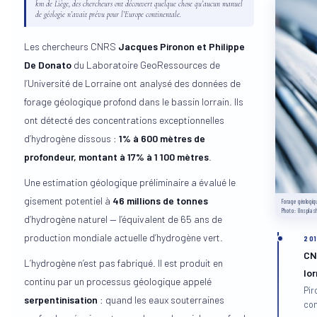
km de Liège, des chercheurs ont découvert quelque chose qu’aucun manuel
de géologie n’avait prévu pour l’Europe continentale.
Les chercheurs CNRS
Jacques Pironon et Philippe
De Donato
du Laboratoire GeoRessources de
l’Université de Lorraine ont analysé des données de
forage géologique profond dans le bassin lorrain. Ils
ont détecté des concentrations exceptionnelles
d’hydrogène dissous :
1% à 600 mètres de
profondeur, montant à 17% à 1 100 mètres
.
Une estimation géologique préliminaire a évalué le
gisement potentiel à
46 millions de tonnes
Forage géologiq
Photo: Unsplas
d’hydrogène naturel — l’équivalent de 65 ans de
production mondiale actuelle d’hydrogène vert.
20
CN
L’hydrogène n’est pas fabriqué. Il est produit en
lor
continu par un processus géologique appelé
Pir
serpentinisation
: quand les eaux souterraines
con