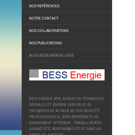
NOS REFÉRENCES
NOTRE CONTACT
NOS COLLABORATIONS
NOS PUBLICATIONS
BLOG BESS ENERGIE LIÈGE
BESS ENERGIE SPRL BUREAU EN TECHNIQUES
SPÉCIALES ET ENERGIE 0497/90.05.05
INFO@BESS.BE AU-DELÀ DE SON IDENTITÉ
PROFESSIONNELLE, BESS REPRÉSENTE UN
ENGAGEMENT INTÉRIEUR : TRAVAILLER AVEC
HONNÊTETÉ, RESPONSABILITÉ ET DANS UN
ESPRIT DE JUSTESSE.