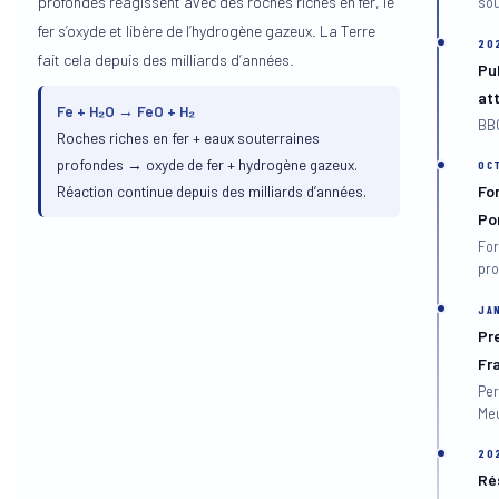
profondes réagissent avec des roches riches en fer, le
sou
fer s’oxyde et libère de l’hydrogène gazeux. La Terre
20
fait cela depuis des milliards d’années.
Pu
at
Fe + H₂O → FeO + H₂
BBC
Roches riches en fer + eaux souterraines
profondes → oxyde de fer + hydrogène gazeux.
OC
Réaction continue depuis des milliards d’années.
Fo
Po
For
pro
JA
Pr
Fr
Per
Meu
20
Ré