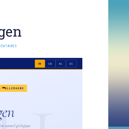
gen
ENTAIRES
FR
EN
NL
DE
·
ALLEMAGNE
gen
ène naturel géologique