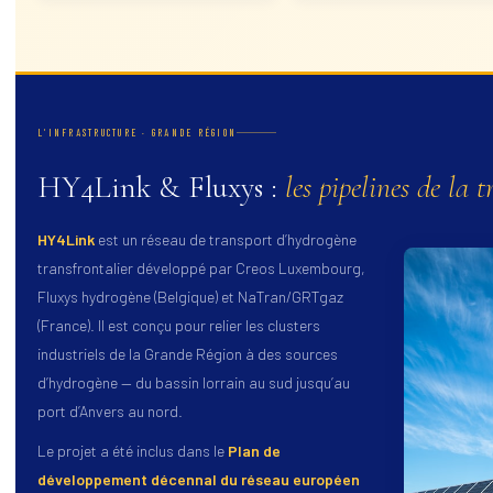
L’INFRASTRUCTURE · GRANDE RÉGION
HY4Link & Fluxys :
les pipelines de la t
HY4Link
est un réseau de transport d’hydrogène
transfrontalier développé par Creos Luxembourg,
Fluxys hydrogène (Belgique) et NaTran/GRTgaz
(France). Il est conçu pour relier les clusters
industriels de la Grande Région à des sources
d’hydrogène — du bassin lorrain au sud jusqu’au
port d’Anvers au nord.
Le projet a été inclus dans le
Plan de
développement décennal du réseau européen