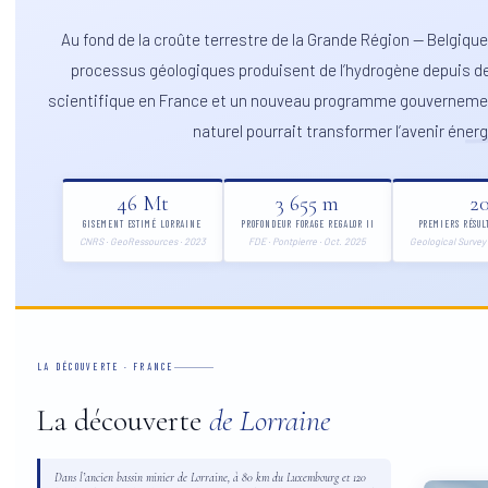
Au fond de la croûte terrestre de la Grande Région — Belgiqu
processus géologiques produisent de l’hydrogène depuis de
scientifique en France et un nouveau programme gouvernemen
naturel pourrait transformer l’avenir énerg
46 Mt
3 655 m
2
GISEMENT ESTIMÉ LORRAINE
PROFONDEUR FORAGE REGALOR II
PREMIERS RÉSUL
CNRS · GeoRessources · 2023
FDE · Pontpierre · Oct. 2025
Geological Survey 
LA DÉCOUVERTE · FRANCE
La découverte
de Lorraine
Dans l’ancien bassin minier de Lorraine, à 80 km du Luxembourg et 120