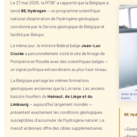
Le 27 mai 2026, la RTBF a rapporté que la Belgique a
lancé
BE.Hydrogen
— un programme scientifique
national d’exploration de l’hydrogène géologique,
coordonné par le Service géologique de Belgique et
facilité par Belspo.
Le même jour, le ministre fédéral belge
Jean-Luc
Crucke
a personnellement visité le site de forage de
Pontpierre en Moselle avec des scientifiques belges —
un signal politique extraordinaire au plus haut niveau.
La Belgique partage les mêmes formations
géologiques anciennes que la Lorraine. Les anciens
Anciens bassin
bassins houillers du
Hainaut, de Liège et du
Unsplash
Limbourg
— aujourd’hui largement inondés —
présentent exactement les conditions géologiques
BE.Hy
susceptibles d’accumuler de l’hydrogène naturel. Le
massif ardennais offre des cibles supplémentaires.
•
Coord
•
Financ