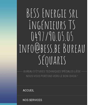
BESS Energie srl
Ingénieurs TS
0497/90.05.05
info@bess.be Bureau
Séquaris
-------- BUREAU D'ÉTUDES TECHNIQUES SPÉCIALES LIÈGE --------
NOUS VOUS PORTONS VERS LE BON CHOIX !
ACCUEIL
NOS SERVICES