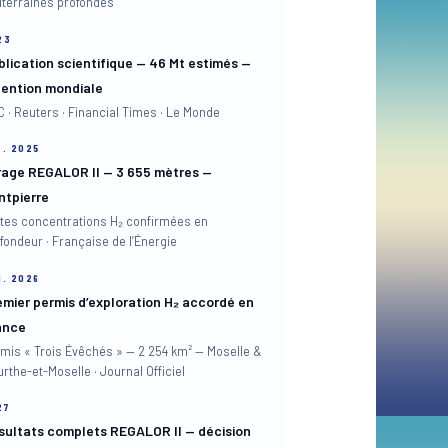
terraines profondes
23
blication scientifique — 46 Mt estimés —
tention mondiale
 · Reuters · Financial Times · Le Monde
T. 2025
rage REGALOR II — 3 655 mètres —
ntpierre
tes concentrations H₂ confirmées en
fondeur · Française de l’Énergie
N. 2026
emier permis d’exploration H₂ accordé en
ance
mis « Trois Évêchés » — 2 254 km² — Moselle &
rthe-et-Moselle · Journal Officiel
27
sultats complets REGALOR II — décision