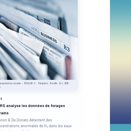
ue profond en Lorraine — REGALOR II · Pontpierre · Moselle · Oct. 2025 ·
h
12
RS analyse les données de forages
rains
onon & De Donato détectent des
centrations anormales de H₂ dans les eaux