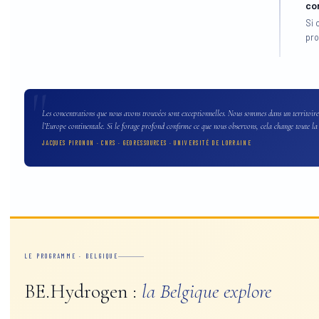
co
Si 
pro
Les concentrations que nous avons trouvées sont exceptionnelles. Nous sommes dans un territoir
l’Europe continentale. Si le forage profond confirme ce que nous observons, cela change toute la
JACQUES PIRONON · CNRS · GEORESSOURCES · UNIVERSITÉ DE LORRAINE
LE PROGRAMME · BELGIQUE
BE.Hydrogen :
la Belgique explore