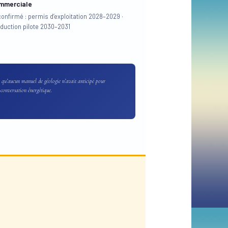
mmerciale
confirmé : permis d’exploitation 2028–2029 ·
duction pilote 2030–2031
e qu’aucun manuel de géologie n’avait anticipé pour
 conversation énergétique.