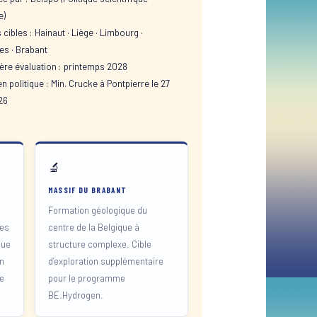
e)
cibles : Hainaut · Liège · Limbourg ·
es · Brabant
ère évaluation : printemps 2028
n politique : Min. Crucke à Pontpierre le 27
26
🔬
MASSIF DU BRABANT
Formation géologique du
hes
centre de la Belgique à
que
structure complexe. Cible
on
d’exploration supplémentaire
ne
pour le programme
BE.Hydrogen.